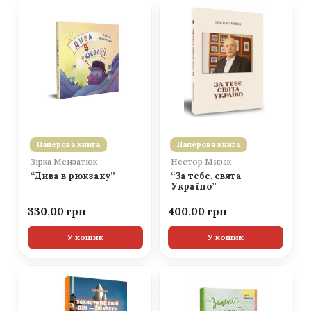
Паперова книга
Паперова книга
Зірка Мензатюк
Нестор Мизак
“Дива в рюкзаку”
“За тебе, свята
Україно”
330,00
400,00
У кошик
У кошик