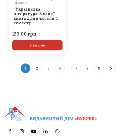
Шило С.
“Українська
література. 5 клас”
книга для вчителя, 1
семестр
120,00
У кошик
1
2
3
4
…
7
8
9