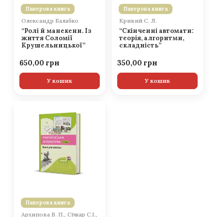
Паперова книга
Паперова книга
Олександр Балабко
Кривий С. Л.
“Ролі й манекени. Із
“Скінченні автомати:
життя Соломії
теорія, алгоритми,
Крушельницької”
складність”
650,00
350,00
У кошик
У кошик
Паперова книга
Архипова В. П., Січкар С.І.,