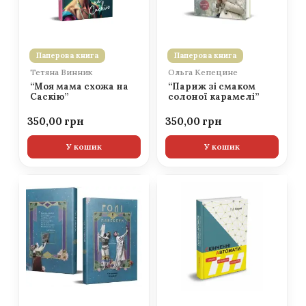
Паперова книга
Паперова книга
Тетяна Винник
Ольга Кепецине
“Моя мама схожа на
“Париж зі смаком
Саскію”
солоної карамелі”
350,00
350,00
У кошик
У кошик