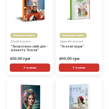
Паперова книга
Паперова книга
Юрій Корнєв
Зірка Мензатюк
“Захистимо свій дім –
“Зелені чари”
планету Земля”
430,00
400,00
У кошик
У кошик