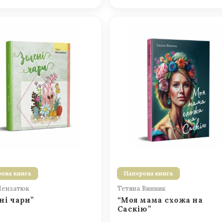
ова книга
Паперова книга
Мензатюк
Тетяна Винник
ні чари”
“Моя мама схожа на
Саскію”