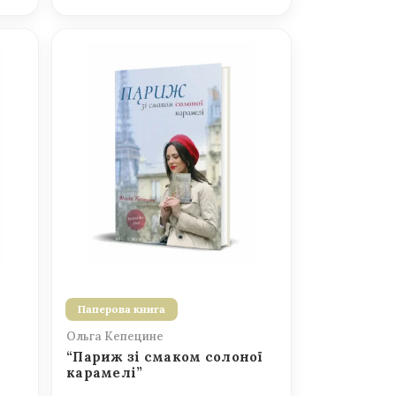
Паперова книга
Ольга Кепецине
“Париж зі смаком солоної
карамелі”