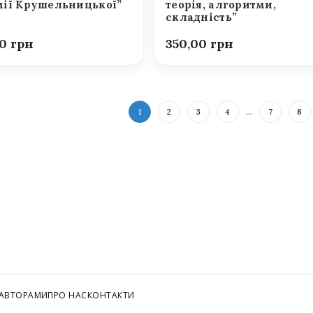
ії Крушельницької”
теорія, алгоритми,
складність”
00
350,00
1
2
3
4
…
7
8
 АВТОРАМИ
ПРО НАС
КОНТАКТИ