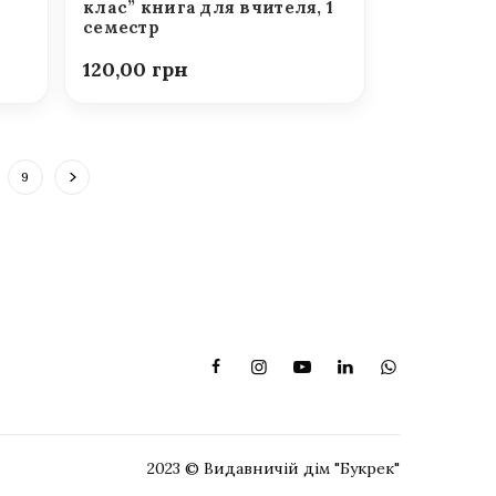
клас” книга для вчителя, 1
семестр
120,00
9
2023 © Видавничій дім "Букрек"