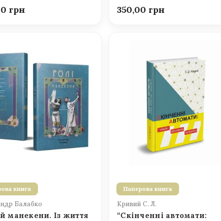
00
350,00
ова книга
Паперова книга
ндр Балабко
Кривий С. Л.
 й манекени. Із життя
“Скінченні автомати: