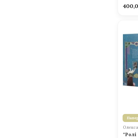
400,
Папер
Олекса
“Ролі