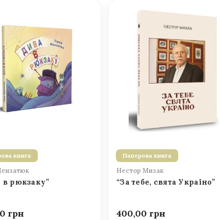
ова книга
Паперова книга
Мензатюк
Нестор Мизак
 в рюкзаку”
“За тебе, свята Україно”
00
400,00