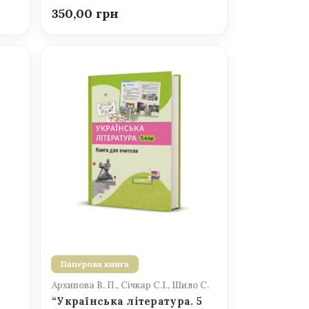
350,00
Паперова книга
Архипова В. П., Січкар С.І., Шило С.
“Українська література. 5