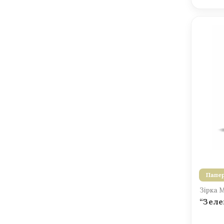
Папер
Зірка 
“Зеле