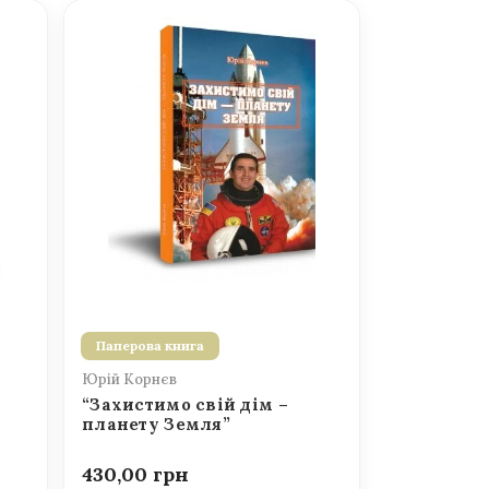
Паперова книга
Юрій Корнєв
“Захистимо свій дім –
планету Земля”
430,00