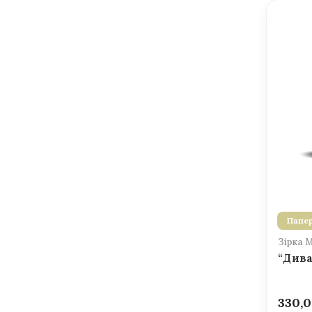
Папер
Зірка 
“Дива
330,