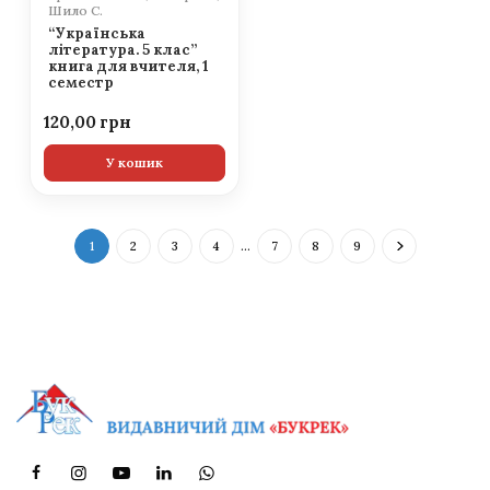
Шило С.
“Українська
література. 5 клас”
книга для вчителя, 1
семестр
120,00
У кошик
1
2
3
4
…
7
8
9