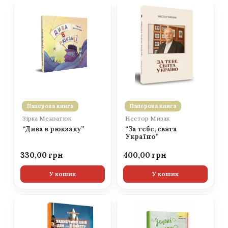
Паперова книга
Паперова книга
Зірка Мензатюк
Нестор Мизак
“Дива в рюкзаку”
“За тебе, свята
Україно”
330,00
400,00
У кошик
У кошик