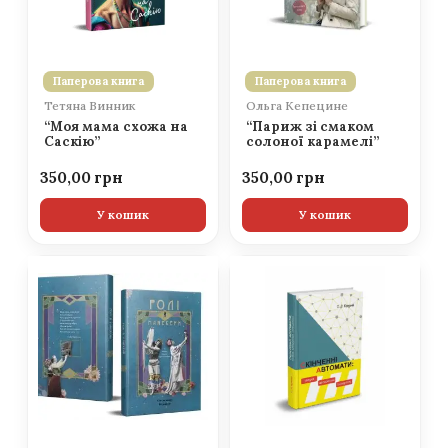
Паперова книга
Паперова книга
Тетяна Винник
Ольга Кепецине
“Моя мама схожа на
“Париж зі смаком
Саскію”
солоної карамелі”
350,00
350,00
У кошик
У кошик