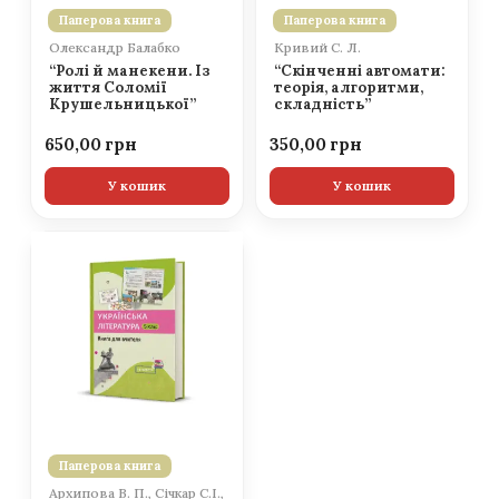
Паперова книга
Паперова книга
Олександр Балабко
Кривий С. Л.
“Ролі й манекени. Із
“Скінченні автомати:
життя Соломії
теорія, алгоритми,
Крушельницької”
складність”
650,00
350,00
У кошик
У кошик
Паперова книга
Архипова В. П., Січкар С.І.,