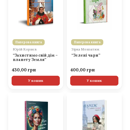
Паперова книга
Паперова книга
Юрій Корнєв
Зірка Мензатюк
“Захистимо свій дім –
“Зелені чари”
планету Земля”
430,00
400,00
У кошик
У кошик