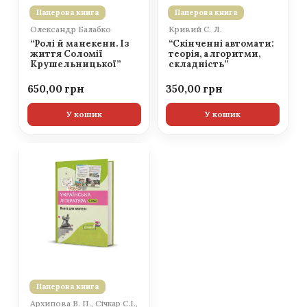
Паперова книга
Паперова книга
Олександр Балабко
Кривий С. Л.
“Ролі й манекени. Із
“Скінченні автомати:
життя Соломії
теорія, алгоритми,
Крушельницької”
складність”
650,00
350,00
У кошик
У кошик
Паперова книга
Архипова В. П., Січкар С.І.,