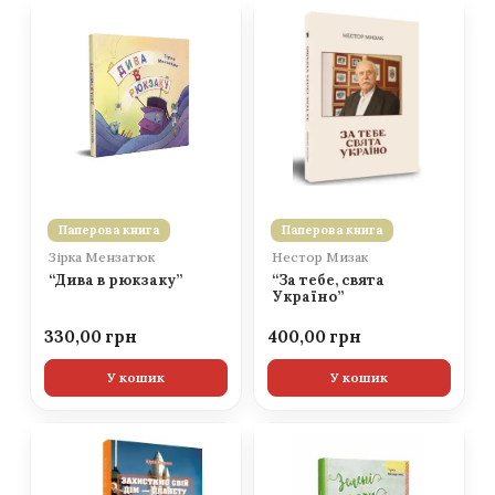
Паперова книга
Паперова книга
Зірка Мензатюк
Нестор Мизак
“Дива в рюкзаку”
“За тебе, свята
Україно”
330,00
400,00
У кошик
У кошик