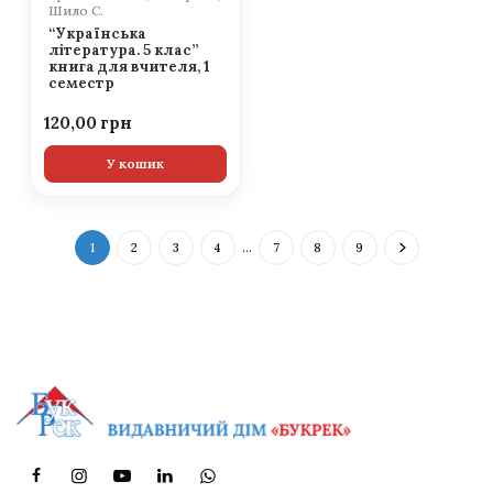
Шило С.
“Українська
література. 5 клас”
книга для вчителя, 1
семестр
120,00
У кошик
1
2
3
4
…
7
8
9