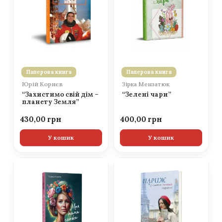
Паперова книга
Паперова книга
Юрій Корнєв
Зірка Мензатюк
“Захистимо свій дім –
“Зелені чари”
планету Земля”
430,00
400,00
У кошик
У кошик