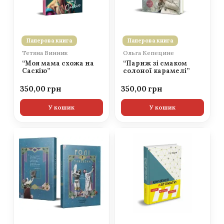
Паперова книга
Паперова книга
Тетяна Винник
Ольга Кепецине
“Моя мама схожа на
“Париж зі смаком
Саскію”
солоної карамелі”
350,00
350,00
У кошик
У кошик