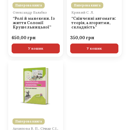
Паперова книга
Паперова книга
Олександр Балабко
Кривий С. Л.
“Ролі й манекени. Із
“Скінченні автомати:
життя Соломії
теорія, алгоритми,
Крушельницької”
складність”
650,00
350,00
У кошик
У кошик
Паперова книга
Архипова В. П., Січкар С.І.,