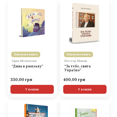
Паперова книга
Паперова книга
Зірка Мензатюк
Нестор Мизак
“Дива в рюкзаку”
“За тебе, свята
Україно”
330,00
400,00
У кошик
У кошик