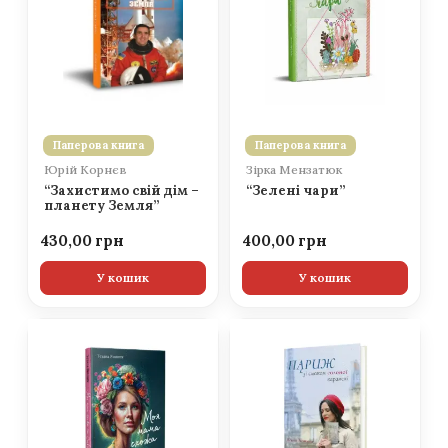
Паперова книга
Паперова книга
Юрій Корнєв
Зірка Мензатюк
“Захистимо свій дім –
“Зелені чари”
планету Земля”
430,00
400,00
У кошик
У кошик