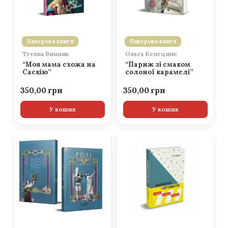
Паперова книга
Паперова книга
Тетяна Винник
Ольга Кепецине
“Моя мама схожа на
“Париж зі смаком
Саскію”
солоної карамелі”
350,00
350,00
У кошик
У кошик