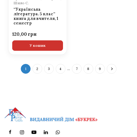
Шило С.
“Українська
література. 5 клас”
книга для вчителя, 1
семестр
120,00
У кошик
1
2
3
4
…
7
8
9