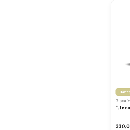
Папер
Зірка 
“Дива
330,