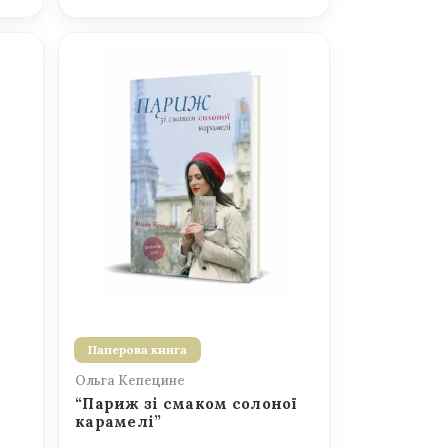
Паперова книга
Ольга Кепецине
“Париж зі смаком солоної
карамелі”