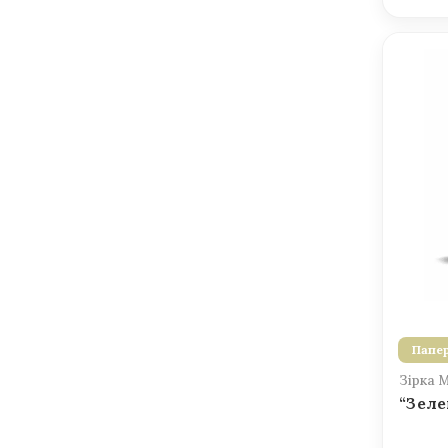
Папер
Зірка 
“Зеле