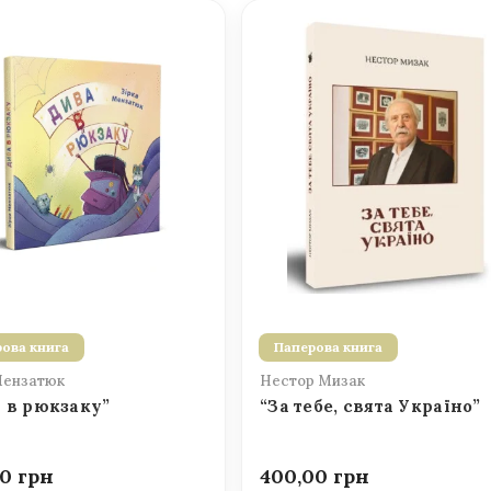
ова книга
Паперова книга
Мензатюк
Нестор Мизак
 в рюкзаку”
“За тебе, свята Україно”
00
400,00