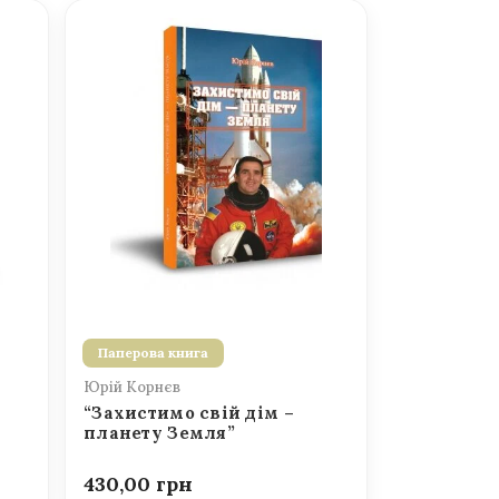
Паперова книга
Юрій Корнєв
“Захистимо свій дім –
планету Земля”
430,00