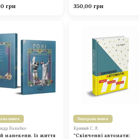
00
350,00
ова книга
Паперова книга
ндр Балабко
Кривий С. Л.
 й манекени. Із життя
“Скінченні автомати: