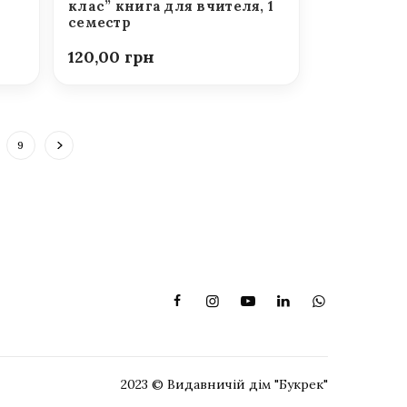
клас” книга для вчителя, 1
семестр
120,00
9
2023 © Видавничій дім "Букрек"