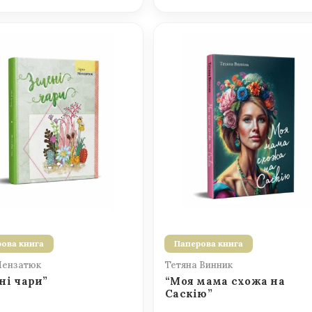
ова книга
Паперова книга
Мензатюк
Тетяна Винник
ні чари”
“Моя мама схожа на
Саскію”