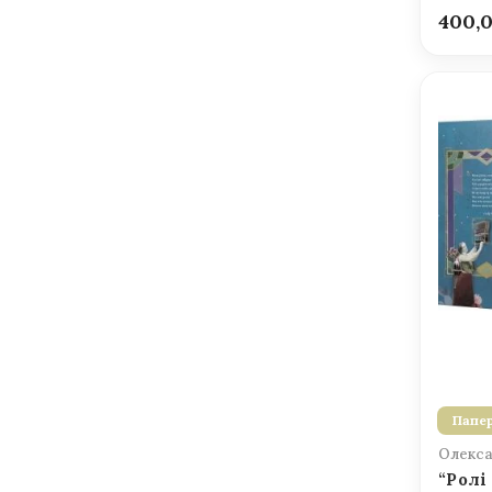
400,
Папер
Олекса
“Ролі