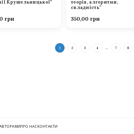
ії Крушельницької”
теорія, алгоритми,
складність”
00
350,00
1
2
3
4
…
7
8
 АВТОРАМИ
ПРО НАС
КОНТАКТИ