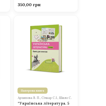
350,00
Паперова книга
Архипова В. П., Січкар С.І., Шило С.
“Українська література. 5