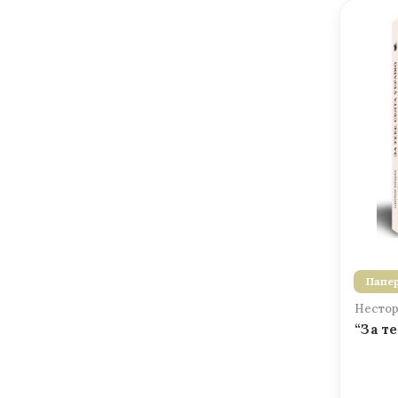
Папер
Нестор
“За т