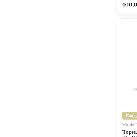
400,
Папер
Марія 
Черні