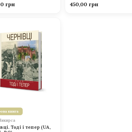
00
450,00
ова книга
Никирса
вці. Тоді і тепер (UA,