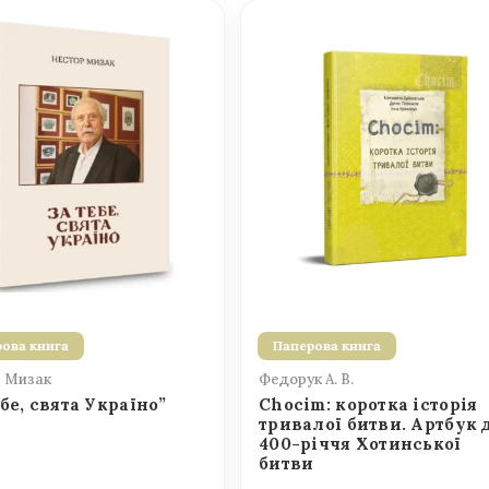
ова книга
Паперова книга
 Мизак
Федорук А. В.
ебе, свята Україно”
Chocim: коротка історія
тривалої битви. Артбук 
400-річчя Хотинської
битви