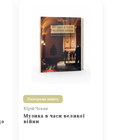
Паперова книга
Юрій Чекан
Музика в часи великої
до
війни