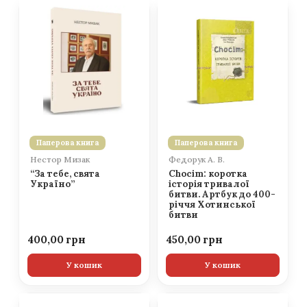
Паперова книга
Паперова книга
Нестор Мизак
Федорук А. В.
“За тебе, свята
Chocim: коротка
Україно”
історія тривалої
битви. Артбук до 400-
річчя Хотинської
битви
400,00
450,00
У кошик
У кошик