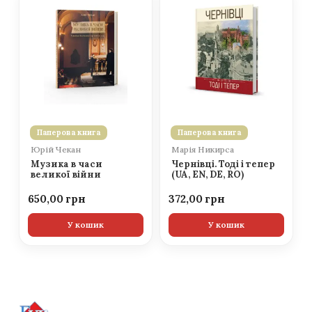
Паперова книга
Паперова книга
Юрій Чекан
Марія Никирса
Музика в часи
Чернівці. Тоді і тепер
великої війни
(UA, EN, DE, RO)
650,00
372,00
У кошик
У кошик