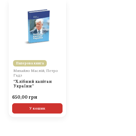
Паперова книга
Михайло Маслій, Петро
Гадз
“Хлібний капітан
України”
650,00
У кошик