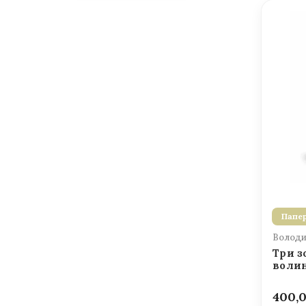
Папер
Володи
Три з
волин
400,