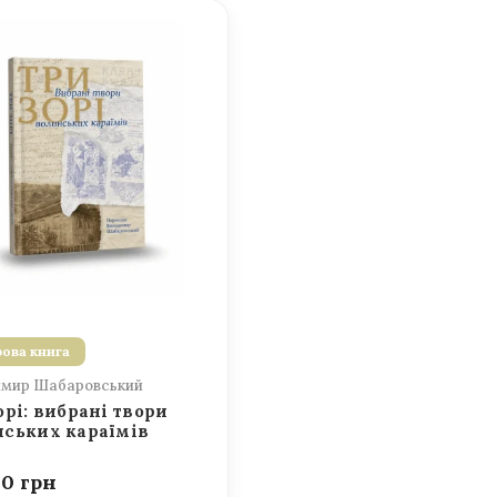
ова книга
мир Шабаровський
орі: вибрані твори
ських караїмів
00